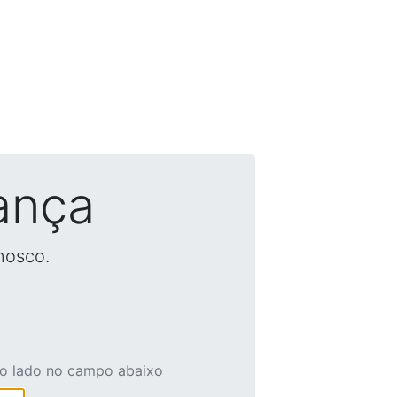
ança
nosco.
ao lado no campo abaixo