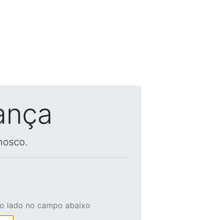
ança
nosco.
ao lado no campo abaixo